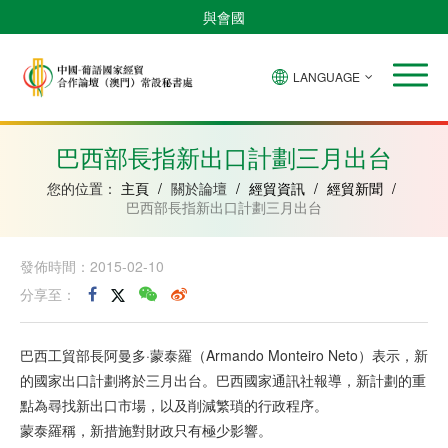
與會國
LANGUAGE
安
巴
佛
中
幾
赤
莫
葡
聖
東
哥
西
得
國
內
道
桑
萄
多
帝
拉
角
亞
幾
比
牙
美
汶
巴西部長指新出口計劃三月出台
比
內
克
和
紹
亞
普
您的位置：
主頁
/
關於論壇
/
經貿資訊
/
經貿新聞
/
林
巴西部長指新出口計劃三月出台
西
比
發佈時間：2015-02-10
分享至：
巴西工貿部長阿曼多·蒙泰羅（Armando Monteiro Neto）表示，新
的國家出口計劃將於三月出台。巴西國家通訊社報導，新計劃的重
點為尋找新出口市場，以及削減繁瑣的行政程序。
蒙泰羅稱，新措施對財政只有極少影響。