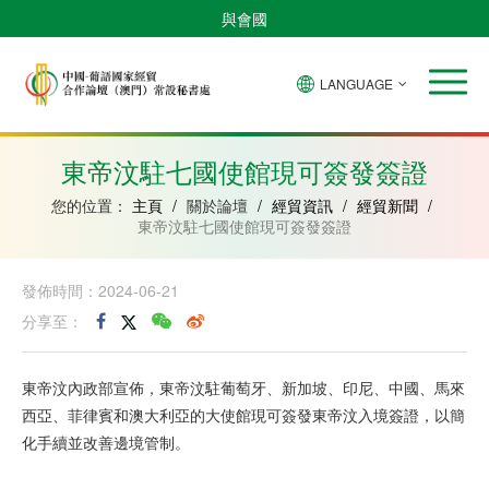
與會國
LANGUAGE
安
巴
佛
中
幾
赤
莫
葡
聖
東
哥
西
得
國
內
道
桑
萄
多
帝
拉
角
亞
幾
比
牙
美
汶
東帝汶駐七國使館現可簽發簽證
比
內
克
和
紹
亞
普
您的位置：
主頁
/
關於論壇
/
經貿資訊
/
經貿新聞
/
林
東帝汶駐七國使館現可簽發簽證
西
比
發佈時間：2024-06-21
分享至：
東帝汶內政部宣佈，東帝汶駐葡萄牙、新加坡、印尼、中國、馬來
西亞、菲律賓和澳大利亞的大使館現可簽發東帝汶入境簽證，以簡
化手續並改善邊境管制。