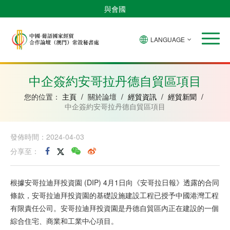
與會國
LANGUAGE
安
巴
佛
中
幾
赤
莫
葡
聖
東
哥
西
得
國
內
道
桑
萄
多
帝
拉
角
亞
幾
比
牙
美
汶
中企簽約安哥拉丹德自貿區項目
比
內
克
和
紹
亞
普
您的位置：
主頁
/
關於論壇
/
經貿資訊
/
經貿新聞
/
林
中企簽約安哥拉丹德自貿區項目
西
比
發佈時間：2024-04-03
分享至：
根據安哥拉迪拜投資園 (DIP) 4月1日向《安哥拉日報》透露的合同
條款，安哥拉迪拜投資園的基礎設施建設工程已授予中國港灣工程
有限責任公司。安哥拉迪拜投資園是丹德自貿區內正在建設的一個
綜合住宅、商業和工業中心項目。