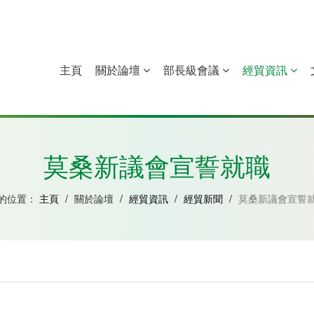
主頁
關於論壇
部長級會議
經貿資訊
中國
幾內亞比紹
赤道幾內亞
莫桑比克
莫桑新議會宣誓就職
的位置：
主頁
/
關於論壇
/
經貿資訊
/
經貿新聞
/
莫桑新議會宣誓