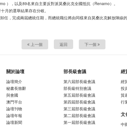
imo ），以及89名來自主要反對派莫桑比克全國抵抗（Renamo）。
對十月的選舉結果存在分岐。
週四將卸任，完成兩屆總統任期，而總統職位將由同樣來自莫桑比克解放陣線的紐西（F
上一個
返回
下一個
關於論壇
部長級會議
經
論壇簡介
第六屆部長級會議
經
秘書長致辭
部長級特別會議
投
與會國
第五屆部長級會議
貿
澳門平台
第四屆部長級會議
行
論壇刊物
第三屆部長級會議
文
論壇年報
第二屆部長級會議
論壇新聞
第一屆部長級會議
中