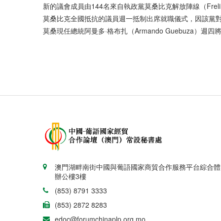
新的議會成員由144名來自執政黨莫桑比克解放陣線（Frel
莫桑比克全國抵抗的議員週一抵制出席就職儀式，因該黨
莫桑現任總統阿曼多·格布扎（Armando Guebuza）
澳門湖畔南街中國與葡語國家商貿合作服務平台綜合體
辦公樓3樓
(853) 8791 3333
(853) 2872 8283
edoc@forumchinaplp.org.mo