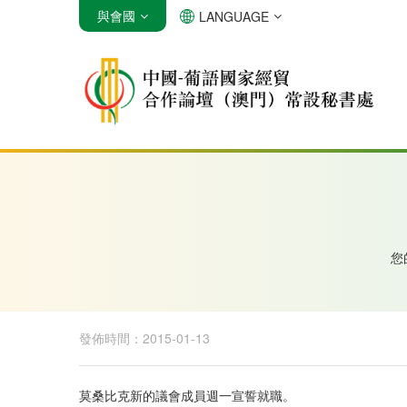
與會國
LANGUAGE
安哥拉
巴西
佛得角
您
發佈時間：2015-01-13
莫桑比克新的議會成員週一宣誓就職。