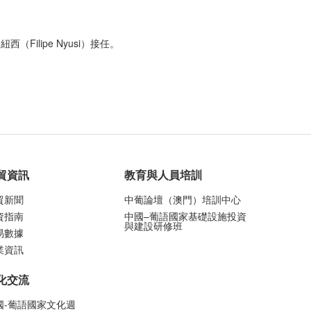
ilipe Nyusi）接任。
貿資訊
教育與人員培訓
貿新聞
中葡論壇（澳門）培訓中心
資指南
中國–葡語國家基礎設施投資
與建設研修班
易數據
業資訊
化交流
國-葡語國家文化週