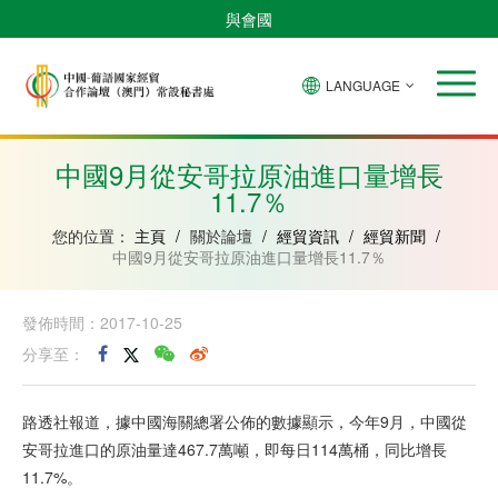
與會國
LANGUAGE
安
巴
佛
中
幾
赤
莫
葡
聖
東
哥
西
得
國
內
道
桑
萄
多
帝
拉
角
亞
幾
比
牙
美
汶
中國9月從安哥拉原油進口量增長
比
內
克
和
11.7％
紹
亞
普
林
西
您的位置：
主頁
/
關於論壇
/
經貿資訊
/
經貿新聞
/
比
中國9月從安哥拉原油進口量增長11.7％
發佈時間：2017-10-25
分享至：
路透社報道，據中國海關總署公佈的數據顯示，今年9月，中國從
安哥拉進口的原油量達467.7萬噸，即每日114萬桶，同比增長
11.7%。