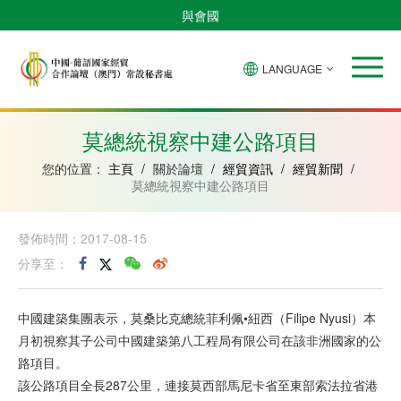
與會國
LANGUAGE
安
巴
佛
中
幾
赤
莫
葡
聖
東
哥
西
得
國
內
道
桑
萄
多
帝
拉
角
亞
幾
比
牙
美
汶
莫總統視察中建公路項目
比
內
克
和
紹
亞
普
您的位置：
主頁
/
關於論壇
/
經貿資訊
/
經貿新聞
/
林
莫總統視察中建公路項目
西
比
發佈時間：2017-08-15
分享至：
中國建築集團表示，莫桑比克總統菲利佩•紐西（Filipe Nyusi）本
月初視察其子公司中國建築第八工程局有限公司在該非洲國家的公
路項目。
該公路項目全長287公里，連接莫西部馬尼卡省至東部索法拉省港