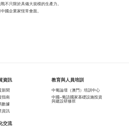
挑戰不只限於具備大規模的生產力。
與中國企業家恆常會面。
貿資訊
教育與人員培訓
貿新聞
中葡論壇（澳門）培訓中心
資指南
中國–葡語國家基礎設施投資
與建設研修班
易數據
業資訊
化交流