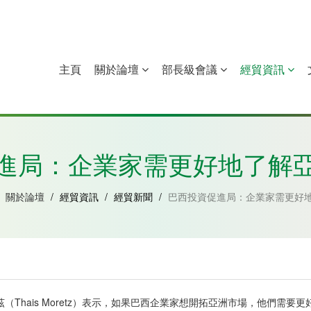
主頁
關於論壇
部長級會議
經貿資訊
中國
幾內亞比紹
赤道幾內亞
莫桑比克
進局：企業家需更好地了解
關於論壇
/
經貿資訊
/
經貿新聞
/
巴西投資促進局：企業家需更好
Thais Moretz）表示，如果巴西企業家想開拓亞洲市場，他們需要