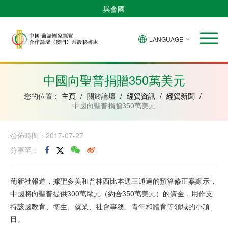
與會國
LANGUAGE
安
巴
佛
中
幾
赤
莫
葡
聖
東
哥
西
得
國
內
道
桑
萄
多
帝
拉
角
亞
幾
比
牙
美
汶
中國向聖普捐贈350萬美元
比
內
克
和
紹
亞
普
您的位置：
主頁
/
關於論壇
/
經貿資訊
/
經貿新聞
/
林
中國向聖普捐贈350萬美元
西
比
發佈時間：2017-07-27
分享至：
葡新社報道，據聖多美和普林西比本週三通過的預算修正案顯示，
中國將向聖普提供300萬歐元（約合350萬美元）的資金，用作支
持該國教育、衛生、就業、社會事務、青年和體育等領域的小項
目。