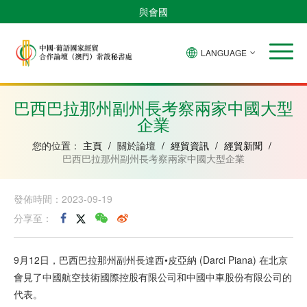
與會國
LANGUAGE
安
巴
佛
中
幾
赤
莫
葡
聖
東
哥
西
得
國
內
道
桑
萄
多
帝
拉
角
亞
幾
比
牙
美
汶
巴西巴拉那州副州長考察兩家中國大型
比
內
克
和
企業
紹
亞
普
林
西
您的位置：
主頁
/
關於論壇
/
經貿資訊
/
經貿新聞
/
比
巴西巴拉那州副州長考察兩家中國大型企業
發佈時間：2023-09-19
分享至：
9月12日，巴西巴拉那州副州長達西•皮亞納 (Darci Piana) 在北京
會見了中國航空技術國際控股有限公司和中國中車股份有限公司的
代表。