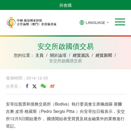
與會國
LANGUAGE
安
巴
佛
中
幾
赤
莫
葡
聖
東
哥
西
得
國
內
道
桑
萄
多
帝
拉
角
亞
幾
比
牙
美
汶
安交所啟國債交易
比
內
克
和
紹
亞
普
您的位置：
主頁
/
關於論壇
/
經貿資訊
/
經貿新聞
/
林
安交所啟國債交易
西
比
發佈時間：2014-12-05
分享至：
安哥拉股票和債務交易所（Bodiva）執行委員會主席佩德羅·塞爾
吉奧·皮塔·格羅斯（Pedro Sergio Pitta ）向安哥拉日報表示，安交
所12月5日開始運作， 國債開始表受買賣及就金融業外的業務進行
登記。