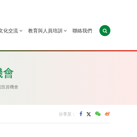
文化交流
教育與人員培訓
聯絡我們
葡萄牙
聖多美和普林西比
東帝汶
機會
找投資機會
分享至：