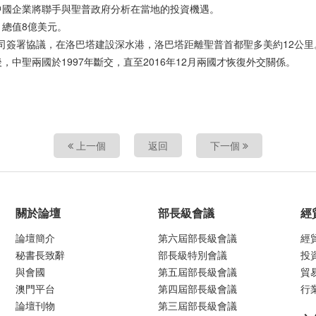
）表示，中國企業將聯手與聖普政府分析在當地的投資機遇。
總值8億美元。
公司簽署協議，在洛巴塔建設深水港，洛巴塔距離聖普首都聖多美約12公里
，中聖兩國於1997年斷交，直至2016年12月兩國才恢復外交關係。
上一個
返回
下一個
關於論壇
部長級會議
經
論壇簡介
第六屆部長級會議
經
秘書長致辭
部長級特別會議
投
與會國
第五屆部長級會議
貿
澳門平台
第四屆部長級會議
行
論壇刊物
第三屆部長級會議