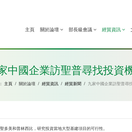
主頁
關於論壇
部長級會議
經貿資訊
中國
幾內亞比紹
赤道幾內亞
莫桑比克
家中國企業訪聖普尋找投資
：
主頁
/
關於論壇
/
經貿資訊
/
經貿新聞
/
九家中國企業訪聖普尋
訪問聖多美和普林西比，研究投資當地大型基建項目的可行性。