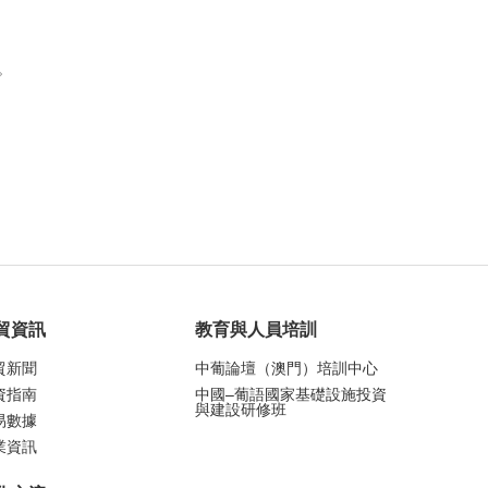
。
貿資訊
教育與人員培訓
貿新聞
中葡論壇（澳門）培訓中心
資指南
中國–葡語國家基礎設施投資
與建設研修班
易數據
業資訊