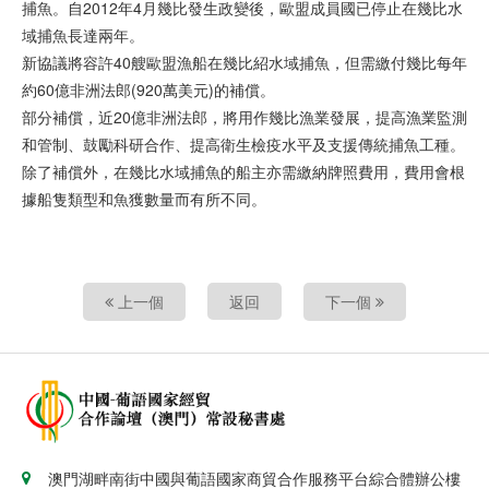
捕魚。自2012年4月幾比發生政變後，歐盟成員國已停止在幾比水
域捕魚長達兩年。
新協議將容許40艘歐盟漁船在幾比紹水域捕魚，但需繳付幾比每年
約60億非洲法郎(920萬美元)的補償。
部分補償，近20億非洲法郎，將用作幾比漁業發展，提高漁業監測
和管制、鼓勵科研合作、提高衛生檢疫水平及支援傳統捕魚工種。
除了補償外，在幾比水域捕魚的船主亦需繳納牌照費用，費用會根
據船隻類型和魚獲數量而有所不同。
上一個
返回
下一個
澳門湖畔南街中國與葡語國家商貿合作服務平台綜合體辦公樓