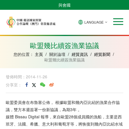
與會國
LANGUAGE
安
巴
佛
中
幾
赤
莫
葡
聖
東
哥
西
得
國
內
道
桑
萄
多
帝
拉
角
亞
幾
比
牙
美
汶
歐盟幾比續簽漁業協議
比
內
克
和
紹
亞
普
您的位置：
主頁
/
關於論壇
/
經貿資訊
/
經貿新聞
/
林
歐盟幾比續簽漁業協議
西
比
發佈時間：2014-11-26
分享至：
歐盟委員會在布魯塞公佈， 根據歐盟和幾內亞比紹的漁業合作協
議，雙方本週簽署一份新協議，為期3年 。
媒體 Bissau Digital 報導，來自歐盟28個成員國的漁船，主要是西
班牙、法國、希臘、意大利和葡萄牙等，將恢復到幾內亞比紹水域