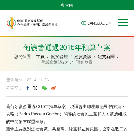
與會國
LANGUAGE
安
巴
佛
中
幾
赤
莫
葡
聖
東
哥
西
得
國
內
道
桑
萄
多
帝
拉
角
亞
幾
比
牙
美
汶
葡議會通過2015年預算草案
比
內
克
和
紹
亞
普
您的位置：
主頁
/
關於論壇
/
經貿資訊
/
經貿新聞
/
林
葡議會通過2015年預算草案
西
比
發佈時間：2014-11-26
分享至：
葡萄牙議會通過2015年預算草案，現議會由總理佩德羅·帕索斯·科
埃略（Pedro Passos Coelho）領導的社會民主黨和人民黨所組成
的中間偏右聯盟執政。
議會主要反對派社會黨、共產黨、綠黨和左翼集團，全部在週二的