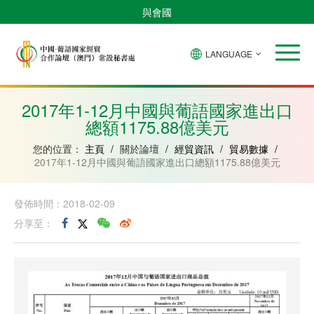
與會國
LANGUAGE
安
巴
佛
中
幾
赤
莫
葡
聖
東
哥
西
得
國
內
道
桑
萄
多
帝
拉
角
亞
幾
比
牙
美
汶
2017年1-12月中國與葡語國家進出口
比
內
克
和
總額1175.88億美元
紹
亞
普
林
西
您的位置：
主頁
/
關於論壇
/
經貿資訊
/
貿易數據
/
比
2017年1-12月中國與葡語國家進出口總額1175.88億美元
發佈時間：2018-02-09
分享至：