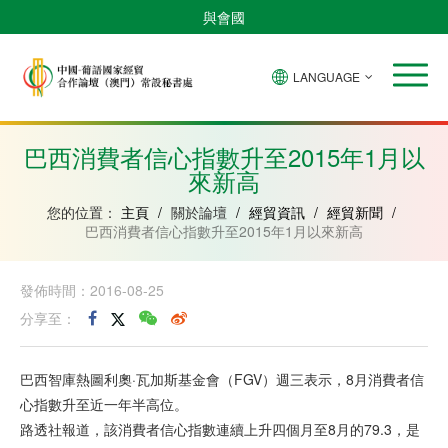
與會國
LANGUAGE
安
巴
佛
中
幾
赤
莫
葡
聖
東
哥
西
得
國
內
道
桑
萄
多
帝
拉
角
亞
幾
比
牙
美
汶
巴西消費者信心指數升至2015年1月以
比
內
克
和
來新高
紹
亞
普
林
西
您的位置：
主頁
/
關於論壇
/
經貿資訊
/
經貿新聞
/
比
巴西消費者信心指數升至2015年1月以來新高
發佈時間：2016-08-25
分享至：
巴西智庫熱圖利奧·瓦加斯基金會（FGV）週三表示，8月消費者信
心指數升至近一年半高位。
路透社報道，該消費者信心指數連續上升四個月至8月的79.3，是