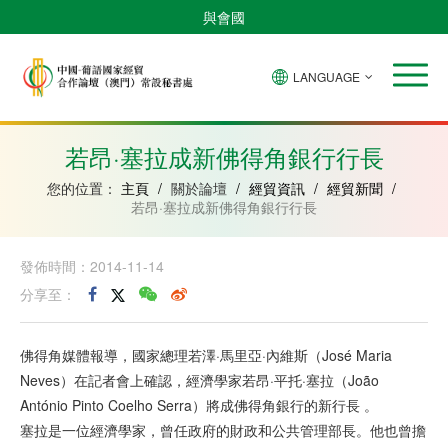
與會國
LANGUAGE
安
巴
佛
中
幾
赤
莫
葡
聖
東
哥
西
得
國
內
道
桑
萄
多
帝
拉
角
亞
幾
比
牙
美
汶
若昂·塞拉成新佛得角銀行行長
比
內
克
和
紹
亞
普
您的位置：
主頁
/
關於論壇
/
經貿資訊
/
經貿新聞
/
林
若昂·塞拉成新佛得角銀行行長
西
比
發佈時間：2014-11-14
分享至：
佛得角媒體報導，國家總理若澤·馬里亞·內維斯（José Maria
Neves）在記者會上確認，經濟學家若昂·平托·塞拉（João
António Pinto Coelho Serra）將成佛得角銀行的新行長 。
塞拉是一位經濟學家，曾任政府的財政和公共管理部長。他也曾擔