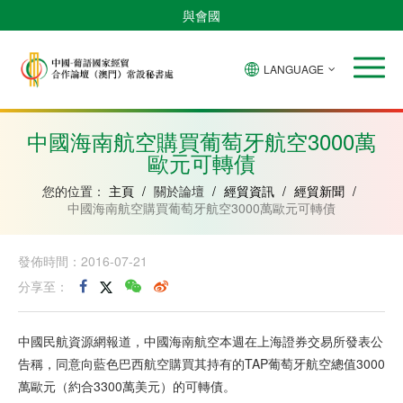
與會國
LANGUAGE
安
巴
佛
中
幾
赤
莫
葡
聖
東
哥
西
得
國
內
道
桑
萄
多
帝
拉
角
亞
幾
比
牙
美
汶
中國海南航空購買葡萄牙航空3000萬
比
內
克
和
歐元可轉債
紹
亞
普
林
西
您的位置：
主頁
/
關於論壇
/
經貿資訊
/
經貿新聞
/
比
中國海南航空購買葡萄牙航空3000萬歐元可轉債
發佈時間：2016-07-21
分享至：
中國民航資源網報道，中國海南航空本週在上海證券交易所發表公
告稱，同意向藍色巴西航空購買其持有的TAP葡萄牙航空總值3000
萬歐元（約合3300萬美元）的可轉債。