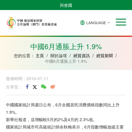
與會國
LANGUAGE
安
巴
佛
中
幾
赤
莫
葡
聖
東
哥
西
得
國
內
道
桑
萄
多
帝
拉
角
亞
幾
比
牙
美
汶
中國6月通脹上升 1.9%
比
內
克
和
紹
亞
普
您的位置：
主頁
/
關於論壇
/
經貿資訊
/
經貿新聞
/
林
中國6月通脹上升 1.9%
西
比
發佈時間：2016-07-11
分享至：
中國國家統計局週日公布，6月全國居民消費價格指數同比上升
1.9%。
新華社報道，這增幅較5月的2%及4月的 2.3%低。
國家統計局城市司高級統計師余秋梅表示，6月指數增幅放緩主要