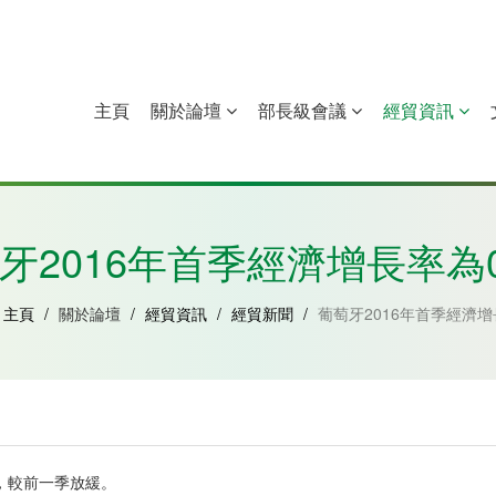
主頁
關於論壇
部長級會議
經貿資訊
中國
幾內亞比紹
赤道幾內亞
莫桑比克
牙2016年首季經濟增長率為0
主頁
/
關於論壇
/
經貿資訊
/
經貿新聞
/
葡萄牙2016年首季經濟增
，較前一季放緩。