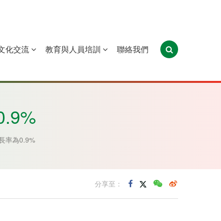
文化交流
教育與人員培訓
聯絡我們
葡萄牙
聖多美和普林西比
東帝汶
.9%
長率為0.9%
分享至：