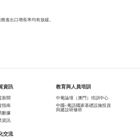
服務進出口增長率均有放緩。
貿資訊
教育與人員培訓
貿新聞
中葡論壇（澳門）培訓中心
資指南
中國–葡語國家基礎設施投資
與建設研修班
易數據
業資訊
化交流