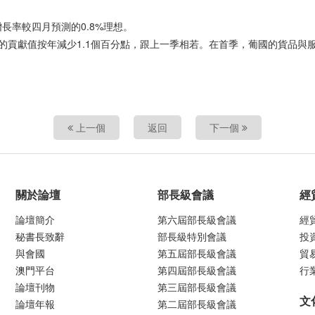
長率較四月預測的0.8%理想。
值的貢獻值按年減少1.1個百分點，跟上一季相若。在首季，葡國的貨品與
上一個
返回
下一個
關於論壇
部長級會議
經
論壇簡介
第六屆部長級會議
經
秘書長致辭
部長級特別會議
投
與會國
第五屆部長級會議
貿
澳門平台
第四屆部長級會議
行
論壇刊物
第三屆部長級會議
文
論壇年報
第二屆部長級會議