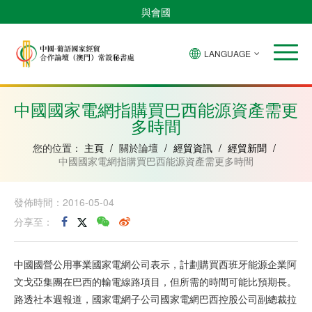
與會國
LANGUAGE
安
巴
佛
中
幾
赤
莫
葡
聖
東
哥
西
得
國
內
道
桑
萄
多
帝
拉
角
亞
幾
比
牙
美
汶
中國國家電網指購買巴西能源資產需更
比
內
克
和
多時間
紹
亞
普
林
西
您的位置：
主頁
/
關於論壇
/
經貿資訊
/
經貿新聞
/
比
中國國家電網指購買巴西能源資產需更多時間
發佈時間：2016-05-04
分享至：
中國國營公用事業國家電網公司表示，計劃購買西班牙能源企業阿
文戈亞集團在巴西的輸電線路項目，但所需的時間可能比預期長。
路透社本週報道，國家電網子公司國家電網巴西控股公司副總裁拉