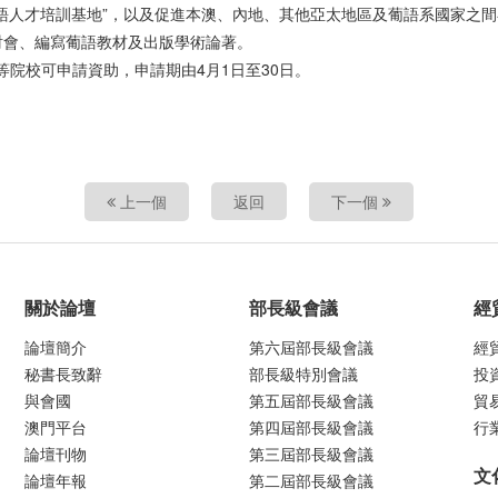
語人才培訓基地”，以及促進本澳、內地、其他亞太地區及葡語系國家之
討會、編寫葡語教材及出版學術論著。
等院校可申請資助，申請期由4月1日至30日。
上一個
返回
下一個
關於論壇
部長級會議
經
論壇簡介
第六屆部長級會議
經
秘書長致辭
部長級特別會議
投
與會國
第五屆部長級會議
貿
澳門平台
第四屆部長級會議
行
論壇刊物
第三屆部長級會議
文
論壇年報
第二屆部長級會議