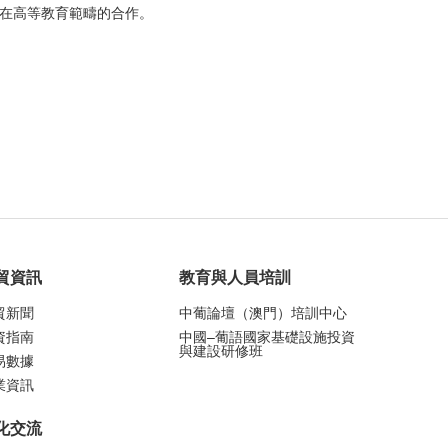
間在高等教育範疇的合作。
貿資訊
教育與人員培訓
貿新聞
中葡論壇（澳門）培訓中心
資指南
中國–葡語國家基礎設施投資
與建設研修班
易數據
業資訊
化交流