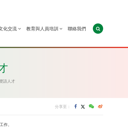
文化交流
教育與人員培訓
聯絡我們
葡萄牙
聖多美和普林西比
東帝汶
才
雙語人才
分享至：
工作。