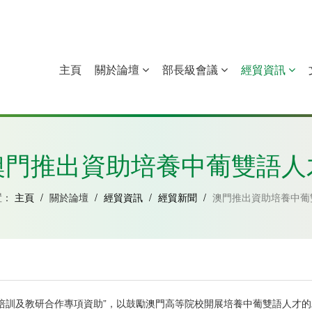
主頁
關於論壇
部長級會議
經貿資訊
中國
幾內亞比紹
赤道幾內亞
莫桑比克
澳門推出資助培養中葡雙語人
置：
主頁
/
關於論壇
/
經貿資訊
/
經貿新聞
/
澳門推出資助培養中葡
培訓及教研合作專項資助”，以鼓勵澳門高等院校開展培養中葡雙語人才的