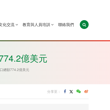
文化交流
教育與人員培訓
聯絡我們
葡萄牙
聖多美和普林西比
東帝汶
74.2億美元
口總額774.2億美元
分享至：