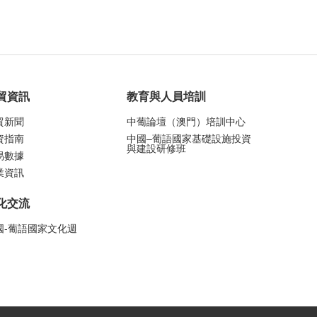
貿資訊
教育與人員培訓
貿新聞
中葡論壇（澳門）培訓中心
資指南
中國–葡語國家基礎設施投資
與建設研修班
易數據
業資訊
化交流
國-葡語國家文化週