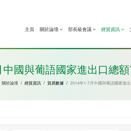
主頁
關於論壇
部長級會議
經貿資訊
中國
幾內亞比紹
赤道幾內亞
莫桑比克
-7月中國與葡語國家進出口總額7
關於論壇
/
經貿資訊
/
貿易數據
/
2014年1-7月中國與葡語國家進出