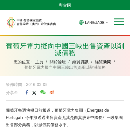
與會國
LANGUAGE
安
巴
佛
中
幾
赤
莫
葡
聖
東
哥
西
得
國
內
道
桑
萄
多
帝
拉
角
亞
幾
比
牙
美
汶
葡萄牙電力擬向中國三峽出售資產以削
比
內
克
和
減債務
紹
亞
普
林
西
您的位置：
主頁
/
關於論壇
/
經貿資訊
/
經貿新聞
/
比
葡萄牙電力擬向中國三峽出售資產以削減債務
發佈時間：2016-03-08
分享至：
葡萄牙每週快報日前報道，葡萄牙電力集團（Energias de
Portugal）今年擬透過出售資產尤其是向其股東中國長江三峽集團
出售部分業務，以減低其債務水平。