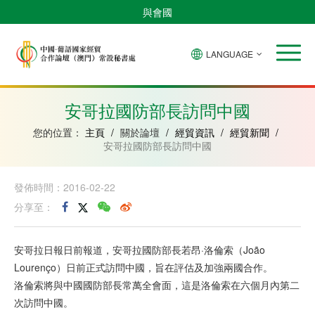
與會國
LANGUAGE
安
巴
佛
中
幾
赤
莫
葡
聖
東
哥
西
得
國
內
道
桑
萄
多
帝
拉
角
亞
幾
比
牙
美
汶
安哥拉國防部長訪問中國
比
內
克
和
紹
亞
普
您的位置：
主頁
/
關於論壇
/
經貿資訊
/
經貿新聞
/
林
安哥拉國防部長訪問中國
西
比
發佈時間：2016-02-22
分享至：
安哥拉日報日前報道，安哥拉國防部長若昂·洛倫索（João
Lourenço）日前正式訪問中國，旨在評估及加強兩國合作。
洛倫索將與中國國防部長常萬全會面，這是洛倫索在六個月內第二
次訪問中國。