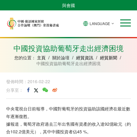
與會國
LANGUAGE
安
巴
佛
中
幾
赤
莫
葡
聖
東
哥
西
得
國
內
道
桑
萄
多
帝
拉
角
亞
幾
比
牙
美
汶
中國投資協助葡萄牙走出經濟困境
比
內
克
和
紹
亞
普
您的位置：
主頁
/
關於論壇
/
經貿資訊
/
經貿新聞
/
林
中國投資協助葡萄牙走出經濟困境
西
比
發佈時間：2016-02-22
分享至：
中央電視台日前報導，中國對葡萄牙的投資協助該國經濟在最近數
年逐漸復甦。
據報道，葡萄牙政府過去三年出售國有資產的收入達92億歐元（約
合102.2億美元），其中中國投資者佔45 %。