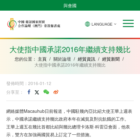
與會國
LANGUAGE
安
巴
佛
中
幾
赤
莫
葡
聖
東
哥
西
得
國
內
道
桑
萄
多
帝
拉
角
亞
幾
比
牙
美
汶
大使指中國承諾2016年繼續支持幾比
比
內
克
和
紹
亞
普
您的位置：
主頁
/
關於論壇
/
經貿資訊
/
經貿新聞
/
林
大使指中國承諾2016年繼續支持幾比
西
比
發佈時間：2016-01-12
分享至：
網絡媒體Macauhub日前報道，中國駐幾內亞比紹大使王華上週表
示，中國承諾繼續支持幾比政府本年在滅貧及對抗飢餓的工作。
王華上週五在幾比首都比紹與幾比總理卡洛斯·科雷亞會面，他表
示，雙方在加強兩國貿易上訂定了一些措施。