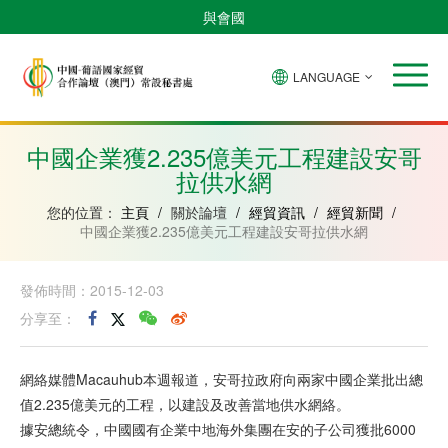
與會國
LANGUAGE
安
巴
佛
中
幾
赤
莫
葡
聖
東
哥
西
得
國
內
道
桑
萄
多
帝
拉
角
亞
幾
比
牙
美
汶
中國企業獲2.235億美元工程建設安哥
比
內
克
和
拉供水網
紹
亞
普
林
西
您的位置：
主頁
/
關於論壇
/
經貿資訊
/
經貿新聞
/
比
中國企業獲2.235億美元工程建設安哥拉供水網
發佈時間：2015-12-03
分享至：
網絡媒體Macauhub本週報道，安哥拉政府向兩家中國企業批出總
值2.235億美元的工程，以建設及改善當地供水網絡。
據安總統令，中國國有企業中地海外集團在安的子公司獲批6000