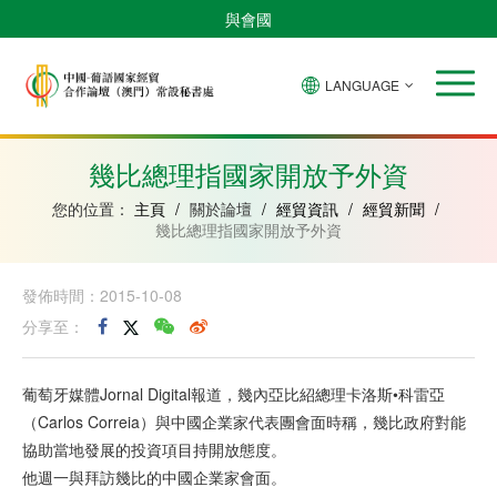
與會國
LANGUAGE
安
巴
佛
中
幾
赤
莫
葡
聖
東
哥
西
得
國
內
道
桑
萄
多
帝
拉
角
亞
幾
比
牙
美
汶
幾比總理指國家開放予外資
比
內
克
和
紹
亞
普
您的位置：
主頁
/
關於論壇
/
經貿資訊
/
經貿新聞
/
林
幾比總理指國家開放予外資
西
比
發佈時間：2015-10-08
分享至：
葡萄牙媒體Jornal Digital報道，幾內亞比紹總理卡洛斯•科雷亞
（Carlos Correia）與中國企業家代表團會面時稱，幾比政府對能
協助當地發展的投資項目持開放態度。
他週一與拜訪幾比的中國企業家會面。