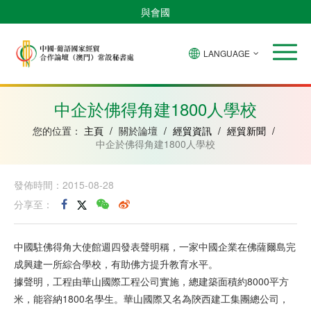
與會國
LANGUAGE
安
巴
佛
中
幾
赤
莫
葡
聖
東
哥
西
得
國
內
道
桑
萄
多
帝
拉
角
亞
幾
比
牙
美
汶
中企於佛得角建1800人學校
比
內
克
和
紹
亞
普
您的位置：
主頁
/
關於論壇
/
經貿資訊
/
經貿新聞
/
林
中企於佛得角建1800人學校
西
比
發佈時間：2015-08-28
分享至：
中國駐佛得角大使館週四發表聲明稱，一家中國企業在佛薩爾島完
成興建一所綜合學校，有助佛方提升教育水平。
據聲明，工程由華山國際工程公司實施，總建築面積約8000平方
米，能容納1800名學生。華山國際又名為陝西建工集團總公司，