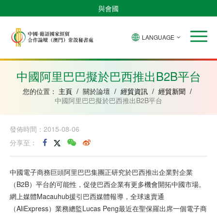
與會國
LANGUAGE
安
巴
佛
中
幾
赤
莫
葡
聖
東
哥
西
得
國
內
道
桑
萄
多
帝
拉
角
亞
幾
比
牙
美
汶
中國阿里巴巴擬於巴西推出B2B平台
比
內
克
和
紹
亞
普
您的位置：
主頁
/
關於論壇
/
經貿資訊
/
經貿新聞
/
林
中國阿里巴巴擬於巴西推出B2B平台
西
比
發佈時間：2015-08-06
分享至：
中國電子商務巨頭阿里巴巴集團正研究於巴西推出企業對企業
（B2B）平台的可能性，促使巴西企業有更多機會開拓中國市場。
網上媒體Macauhub援引巴西媒體報導，全球速賣通
（AliExpress）業務總監Lucas Peng最近在聖保羅出席一個電子商