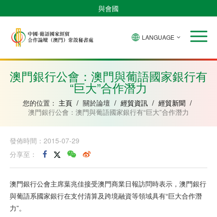
與會國
LANGUAGE
安
巴
佛
中
幾
赤
莫
葡
聖
東
哥
西
得
國
內
道
桑
萄
多
帝
拉
角
亞
幾
比
牙
美
汶
澳門銀行公會：澳門與葡語國家銀行有
比
內
克
和
“巨大”合作潛力
紹
亞
普
林
西
您的位置：
主頁
/
關於論壇
/
經貿資訊
/
經貿新聞
/
比
澳門銀行公會：澳門與葡語國家銀行有“巨大”合作潛力
發佈時間：2015-07-29
分享至：
澳門銀行公會主席葉兆佳接受澳門商業日報訪問時表示，澳門銀行
與葡語系國家銀行在支付清算及跨境融資等領域具有“巨大合作潛
力”。