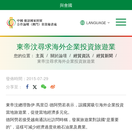
與會國
LANGUAGE
安
巴
佛
中
幾
赤
莫
葡
聖
東
哥
西
得
國
內
道
桑
萄
多
帝
拉
角
亞
幾
比
牙
美
汶
東帝汶尋求海外企業投資旅遊業
比
內
克
和
紹
亞
普
您的位置：
主頁
/
關於論壇
/
經貿資訊
/
經貿新聞
/
林
東帝汶尋求海外企業投資旅遊業
西
比
發佈時間：2015-07-29
分享至：
東帝汶總理魯伊·馬里亞·德阿勞若表示，該國冀吸引海外企業投資
當地旅遊業，促使當地經濟多元化。
德阿勞若接受越南通訊社訪問時稱，發展旅遊業對該國“是重要
的”，這樣可減少經濟過度依賴石油業及農業。