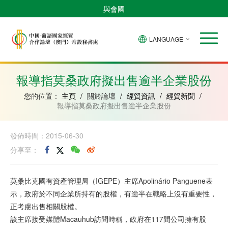
與會國
LANGUAGE
安
巴
佛
中
幾
赤
莫
葡
聖
東
哥
西
得
國
內
道
桑
萄
多
帝
拉
角
亞
幾
比
牙
美
汶
報導指莫桑政府擬出售逾半企業股份
比
內
克
和
紹
亞
普
您的位置：
主頁
/
關於論壇
/
經貿資訊
/
經貿新聞
/
林
報導指莫桑政府擬出售逾半企業股份
西
比
發佈時間：2015-06-30
分享至：
莫桑比克國有資產管理局（IGEPE）主席Apolinário Panguene表
示，政府於不同企業所持有的股權，有逾半在戰略上沒有重要性，
正考慮出售相關股權。
該主席接受媒體Macauhub訪問時稱，政府在117間公司擁有股