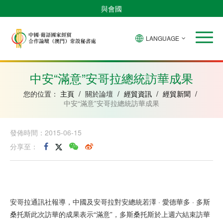
與會國
LANGUAGE
安
巴
佛
中
幾
赤
莫
葡
聖
東
哥
西
得
國
內
道
桑
萄
多
帝
拉
角
亞
幾
比
牙
美
汶
中安“滿意”安哥拉總統訪華成果
比
內
克
和
紹
亞
普
您的位置：
主頁
/
關於論壇
/
經貿資訊
/
經貿新聞
/
林
中安“滿意”安哥拉總統訪華成果
西
比
發佈時間：2015-06-15
分享至：
安哥拉通訊社報導，中國及安哥拉對安總統若澤 · 愛德華多 · 多斯
桑托斯此次訪華的成果表示“滿意”，多斯桑托斯於上週六結束訪華