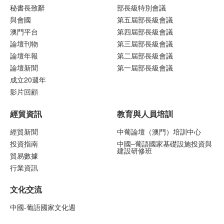
秘書長致辭
部長級特別會議
與會國
第五屆部長級會議
澳門平台
第四屆部長級會議
論壇刊物
第三屆部長級會議
論壇年報
第二屆部長級會議
論壇新聞
第一屆部長級會議
成立20週年
影片回顧
經貿資訊
教育與人員培訓
經貿新聞
中葡論壇（澳門）培訓中心
投資指南
中國–葡語國家基礎設施投資與
建設研修班
貿易數據
行業資訊
文化交流
中國-葡語國家文化週