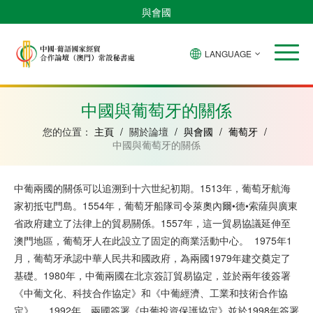
與會國
LANGUAGE
安
巴
佛
中
幾
赤
莫
葡
聖
東
哥
西
得
國
內
道
桑
萄
多
帝
拉
角
亞
幾
比
牙
美
汶
中國與葡萄牙的關係
比
內
克
和
紹
亞
普
您的位置：
主頁
/
關於論壇
/
與會國
/
葡萄牙
/
林
中國與葡萄牙的關係
西
比
中葡兩國的關係可以追溯到十六世紀初期。1513年，葡萄牙航海
家初抵屯門島。1554年，葡萄牙船隊司令萊奧內爾•德•索薩與廣東
省政府建立了法律上的貿易關係。1557年，這一貿易協議延伸至
澳門地區，葡萄牙人在此設立了固定的商業活動中心。 1975年1
月，葡萄牙承認中華人民共和國政府，為兩國1979年建交奠定了
基礎。1980年，中葡兩國在北京簽訂貿易協定，並於兩年後簽署
《中葡文化、科技合作協定》和《中葡經濟、工業和技術合作協
定》。 1992年，兩國簽署《中葡投資保護協定》並於1998年簽署