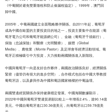
《中葡關於避免雙重徵稅和防止偷漏稅協定》。1999年，澳門回
歸中國。
2005年，中葡兩國建立全面戰略夥伴關係。自2011年起，葡萄牙
成為中國在歐盟的主要投資目的地之一，投資主要集中在能源（葡
萄牙電力公司和葡萄牙能源網公司）、金融（葡萄牙千禧銀行）、
保險（忠誠保險）和醫療（光明醫療）、媒體（Globalﾠ
Media）、農牧業（Monte Pastor）及足球會等經濟活動領域。葡
萄牙正積極吸引中方投資，大力推動兩國關係進入新階段。
中國與葡萄牙一向是友好合作夥伴，兩國政治關係良好，經濟關係
緊密（儘管仍有很大的進步空間），合作模式包括在中國大學教授
葡萄牙語，以及參與作為中國和葡語國家橋樑的中葡論壇。
兩國雙邊經貿關係亦保持健康穩定發展。中國海關數據顯示，
2022年中國與葡萄牙雙邊貿易額比較上一年增長2.4%，達90.14億
美元。中國自葡萄牙進口30.36億美元，向葡萄牙出口59.78億美
元。