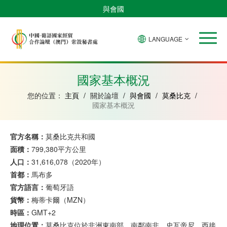
與會國
LANGUAGE
安
巴
佛
中
幾
赤
莫
葡
聖
東
哥
西
得
國
內
道
桑
萄
多
帝
拉
角
亞
幾
比
牙
美
汶
國家基本概況
比
內
克
和
紹
亞
普
您的位置：
主頁
/
關於論壇
/
與會國
/
莫桑比克
/
林
國家基本概況
西
比
官方名稱：
莫桑比克共和國
面積：
799,380平方公里
人口：
31,616,078（2020年）
首都：
馬布多
官方語言：
葡萄牙語
貨幣：
梅蒂卡爾（MZN）
時區：
GMT+2
地理位置：
莫桑比克位於非洲東南部，南鄰南非、史瓦帝尼，西接