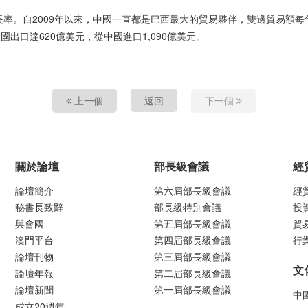
率。自2009年以來，中國一直都是巴西最大的貿易夥伴，雙邊貿易額每年均
國出口達620億美元，從中國進口1,090億美元。
上一個
返回
下一個
關於論壇
部長級會議
經
論壇簡介
第六屆部長級會議
經
秘書長致辭
部長級特別會議
投
與會國
第五屆部長級會議
貿
澳門平台
第四屆部長級會議
行
論壇刊物
第三屆部長級會議
文
論壇年報
第二屆部長級會議
論壇新聞
第一屆部長級會議
中
成立20週年