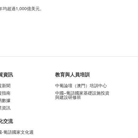
超過1,000億美元。
貿資訊
教育與人員培訓
貿新聞
中葡論壇（澳門）培訓中心
資指南
中國–葡語國家基礎設施投資
與建設研修班
易數據
業資訊
化交流
國-葡語國家文化週