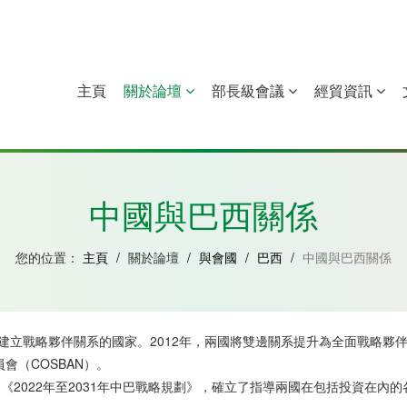
主頁
關於論壇
部長級會議
經貿資訊
中國
幾內亞比紹
赤道幾內亞
莫桑比克
中國與巴西關係
您的位置：
主頁
/
關於論壇
/
與會國
/
巴西
/
中國與巴西關係
中國建立戰略夥伴關系的國家。2012年，兩國將雙邊關系提升為全面戰略夥
會（COSBAN）。
劃》和《2022年至2031年中巴戰略規劃》，確立了指導兩國在包括投資