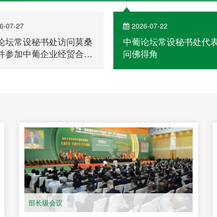
6-07-27
2026-07-22
论坛常设秘书处访问莫桑
中葡论坛常设秘书处代
并参加中葡企业经贸合作
问佛得角
会
部长级会议