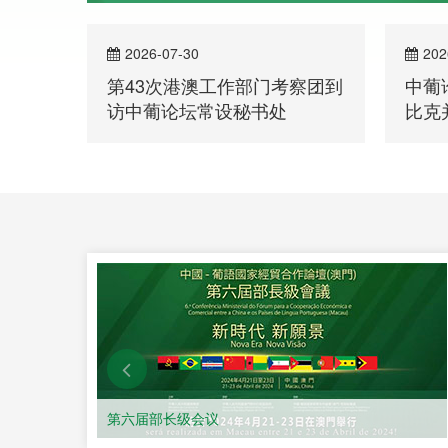
2026-07-30
202
第43次港澳工作部门考察团到
中葡
访中葡论坛常设秘书处
比克
洽谈
了解详情
第六届部长级会议