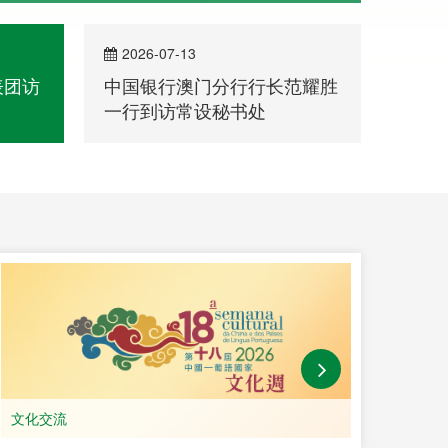
2026-07-13
202
表团访
中国银行澳门分行行长范耀胜
中葡
一行到访常设秘书处
文化交流
教育