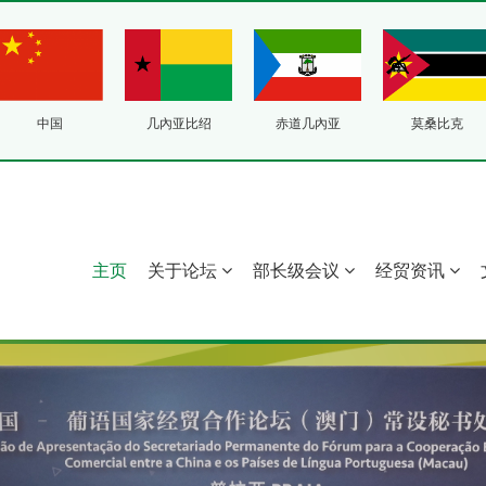
中国
几內亚比绍
赤道几內亚
莫桑比克
主页
关于论坛
部长级会议
经贸资讯