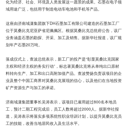
化为经济、社会、环境及人类发展这一愿景的成果。石墨在电子领
域用途广泛，包括用于制造电动车电池和手机等产品。
这座由济南域潇集团旗下DH石墨加工有限公司建造的石墨加工厂
位于莫桑比克尼亚萨省尼佩佩区。根据莫桑比克总统府公告，该厂
业务涵盖石墨的勘探、开采、加工及销售。据新华社报道，该厂规
划年产石墨20万吨。
落成仪式上，查波总统表示，新工厂的投产是“彰显莫桑比克国家
主权和经济主权的务实行动”，标志著莫桑比克将从单纯出口原材
料转向生产、加工和出口高附加值产品。查波赞扬负责该项目的企
业及整个中国工商界对莫桑比克展现的信心，以及他们在当地投资
矿产资源生产与加工的承诺。
济南域潇集团董事长吴涛表示，该项目已雇用超过800名本地员
工，预计二期工程完成后，员工人数将超过2000人。据新华社报
道，吴涛表示将落实多项系统性职业培训计划，以提升莫桑比克员
工的技能，改善当地居民收入及生活水平。