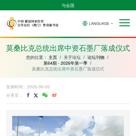
与会国
LANGUAGE
安
巴
佛
中
几
赤
莫
葡
圣
东
哥
西
得
国
內
道
桑
萄
多
帝
拉
角
亚
几
比
牙
美
汶
莫桑比克总统出席中资石墨厂落成仪式
比
內
克
和
绍
亚
普
您的位置：
主页
/
关于论坛
/
论坛刊物
/
林
第64期 - 2026年第一季
/
西
莫桑比克总统出席中资石墨厂落成仪式
比
发佈时间：2026-06-05
分享至：