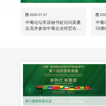
2026-07-27
202
察团到
中葡论坛常设秘书处访问莫桑
中葡
比克并参加中葡企业经贸合作
问佛
洽谈会
第六届部长级会议