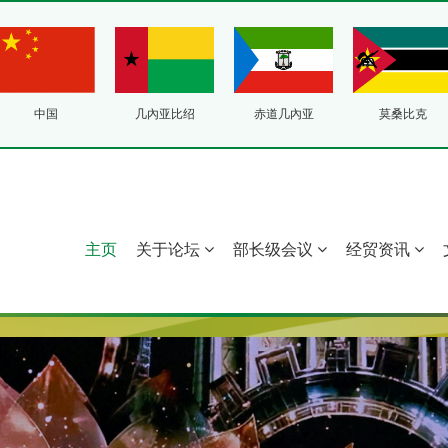
中国
几內亚比绍
赤道几內亚
莫桑比克
主页
关于论坛
部长级会议
经贸资讯