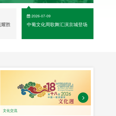
2026-07-09
202
范耀胜
中葡文化周歌舞汇演京城登场
青海
文化
文化交流
教育