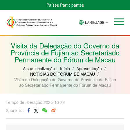
Países Participantes
LANGUAGE
Brasil
Cabo
China
Guiné-
Angola
Guiné
Verde
Bissau
Moçambique
Equatorial
Visita da Delegação do Governo da
Província de Fujian ao Secretariado
Permanente do Fórum de Macau
A sua localização：
Início
/
Apresentação
/
NOTÍCIAS DO FÓRUM DE MACAU
/
Visita da Delegação do Governo da Província de Fujian
ao Secretariado Permanente do Fórum de Macau
Tempo de liberação:2025-10-24
Share To: