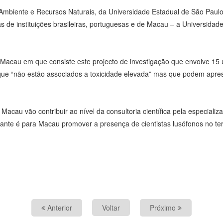
biente e Recursos Naturais, da Universidade Estadual de São Paulo, v
as de instituições brasileiras, portuguesas e de Macau – a Universida
Macau em que consiste este projecto de investigação que envolve 15 u
e “não estão associados a toxicidade elevada” mas que podem aprese
cau vão contribuir ao nível da consultoria científica pela especiali
tante é para Macau promover a presença de cientistas lusófonos no terr
Anterior
Voltar
Próximo