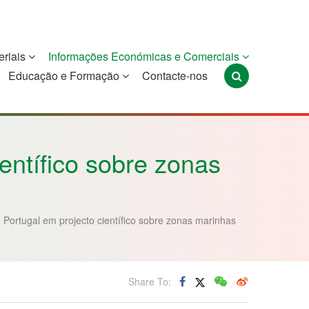
eriais
Informações Económicas e Comerciais
Educação e Formação
Contacte-nos
Portugal
São Tomé e
Timor-Leste
Príncipe
entífico sobre zonas
 Portugal em projecto científico sobre zonas marinhas
Share To: