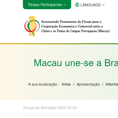
Países Participantes
LANGUAGE
Angola
Brasil
Cabo Verde
Macau une-se a Bras
A sua localização：
Início
/
Apresentação
/
Inform
Tempo de liberação:2025-08-29