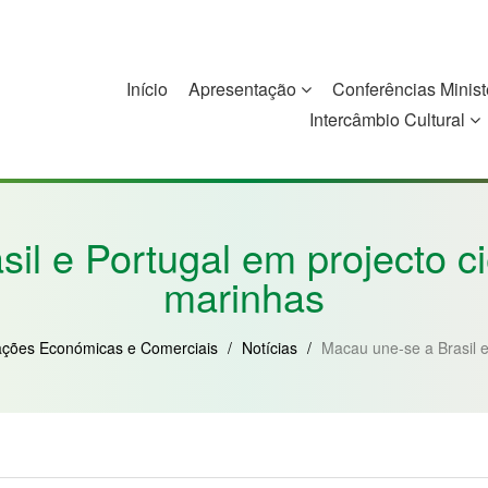
Início
Apresentação
Conferências Minist
Intercâmbio Cultural
China
Guiné-Bissau
Guiné Equatorial
Moçambique
il e Portugal em projecto ci
marinhas
ações Económicas e Comerciais
/
Notícias
/
Macau une-se a Brasil e