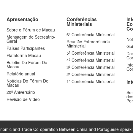
Apresentação
Conferências
In
Ministeriais
Ec
Co
Sobre o Fórum de Macau
6ª Conferência Ministerial
Mensagem do Secretário-
Not
Geral
Reunião Extraordinária
Ministerial
Gui
Países Participantes
5ª Conferência Ministerial
Dad
Plataforma Macau
Com
4ª Conferência Ministerial
Boletim Do Fórum De
Inf
Macau
3ª Conferência Ministerial
Com
Relatório anual
2ª Conferência Ministerial
Notícias Do Fórum De
1ª Conferência Ministerial
In
Macau
20º Aniversário
Sem
dos
Revisão de Vídeo
Por
nomic and Trade Co-operation Between China and Portuguese-speaki