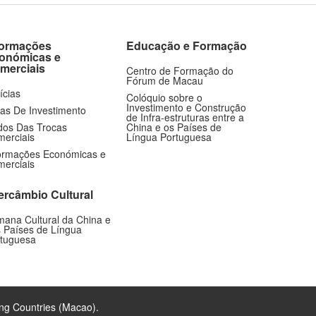
formações
Educação e Formação
onómicas e
merciais
Centro de Formação do
Fórum de Macau
ícias
Colóquio sobre o
Investimento e Construção
as De Investimento
de Infra-estruturas entre a
os Das Trocas
China e os Países de
erciais
Língua Portuguesa
ormações Económicas e
erciais
tercâmbio Cultural
ana Cultural da China e
 Países de Língua
tuguesa
ng Countries (Macao).