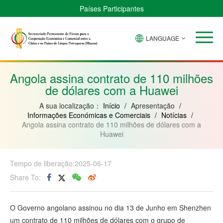
Países Participantes
LANGUAGE
Brasil
Cabo
China
Guiné-
Angola
Guiné
Verde
Bissau
Moçambique
Equatorial
Angola assina contrato de 110 milhões
de dólares com a Huawei
A sua localização：
Início
/
Apresentação
/
Informações Económicas e Comerciais
/
Notícias
/
Angola assina contrato de 110 milhões de dólares com a
Huawei
Tempo de liberação:2025-06-17
Share To:
O Governo angolano assinou no dia 13 de Junho em Shenzhen
um contrato de 110 milhões de dólares com o grupo de