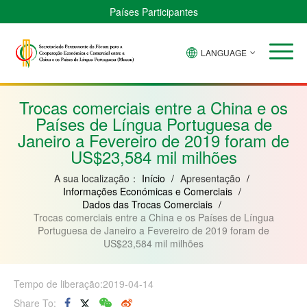
Países Participantes
LANGUAGE
Brasil
Cabo
China
Guiné-
Angola
Guiné
Verde
Bissau
Moçambique
Equatorial
Trocas comerciais entre a China e os
Países de Língua Portuguesa de
Janeiro a Fevereiro de 2019 foram de
US$23,584 mil milhões
A sua localização：
Início
/
Apresentação
/
Informações Económicas e Comerciais
/
Dados das Trocas Comerciais
/
Trocas comerciais entre a China e os Países de Língua
Portuguesa de Janeiro a Fevereiro de 2019 foram de
US$23,584 mil milhões
Tempo de liberação:2019-04-14
Share To: