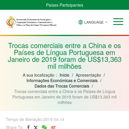
Países Participantes
LANGUAGE
Brasil
Cabo
China
Guiné-
Angola
Guiné
Verde
Bissau
Moçambique
Equatorial
Trocas comerciais entre a China e os
Países de Língua Portuguesa em
Janeiro de 2019 foram de US$13,363
mil milhões
A sua localização：
Início
/
Apresentação
/
Informações Económicas e Comerciais
/
Dados das Trocas Comerciais
/
Trocas comerciais entre a China e os Países de Língua
Portuguesa em Janeiro de 2019 foram de US$13,363 mil
milhões
Tempo de liberação:2019-04-14
Share To: