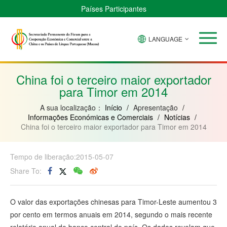
Países Participantes
LANGUAGE
Brasil
Cabo
China
Guiné-
Angola
Guiné
Verde
Bissau
Moçambique
Equatorial
China foi o terceiro maior exportador
para Timor em 2014
A sua localização：
Início
/
Apresentação
/
Informações Económicas e Comerciais
/
Notícias
/
China foi o terceiro maior exportador para Timor em 2014
Tempo de liberação:2015-05-07
Share To:
O valor das exportações chinesas para Timor-Leste aumentou 3
por cento em termos anuais em 2014, segundo o mais recente