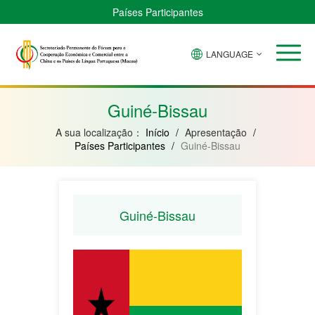
Países Participantes
LANGUAGE
Brasil
Cabo
China
Guiné-
Angola
Guiné
Verde
Bissau
Moçambique
Equatorial
Guiné-Bissau
A sua localização：
Início
/
Apresentação
/
Países Participantes
/
Guiné-Bissau
Guiné-Bissau