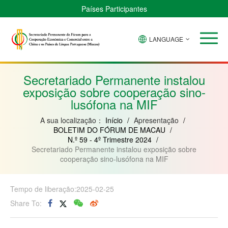
Países Participantes
LANGUAGE
Brasil
Cabo
China
Guiné-
Angola
Guiné
Verde
Bissau
Moçambique
Equatorial
Secretariado Permanente instalou
exposição sobre cooperação sino-
lusófona na MIF
A sua localização：
Início
/
Apresentação
/
BOLETIM DO FÓRUM DE MACAU
/
N.º 59 - 4º Trimestre 2024
/
Secretariado Permanente instalou exposição sobre
cooperação sino-lusófona na MIF
Tempo de liberação:2025-02-25
Share To: