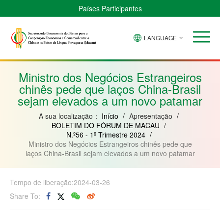
Países Participantes
LANGUAGE
Brasil
Cabo
China
Guiné-
Angola
Guiné
Verde
Bissau
Moçambique
Equatorial
Ministro dos Negócios Estrangeiros
chinês pede que laços China-Brasil
sejam elevados a um novo patamar
A sua localização：
Início
/
Apresentação
/
BOLETIM DO FÓRUM DE MACAU
/
N.º56 - 1º Trimestre 2024
/
Ministro dos Negócios Estrangeiros chinês pede que
laços China-Brasil sejam elevados a um novo patamar
Tempo de liberação:2024-03-26
Share To: