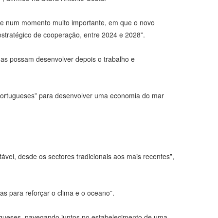
orre num momento muito importante, em que o novo
stratégico de cooperação, entre 2024 e 2028”.
das possam desenvolver depois o trabalho e
portugueses” para desenvolver uma economia do mar
vel, desde os sectores tradicionais aos mais recentes”,
s para reforçar o clima e o oceano”.
ugueses, navegando juntos no estabelecimento de uma