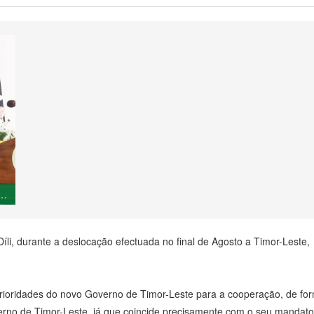
al, António Costa com o Primeiro-Ministro de Timor-Leste Xanana Gusmão
íli, durante a deslocação efectuada no final de Agosto a Timor-Leste, q
 as prioridades do novo Governo de Timor-Leste para a cooperação, de
rno de Timor-Leste, já que coincide precisamente com o seu mandato”,