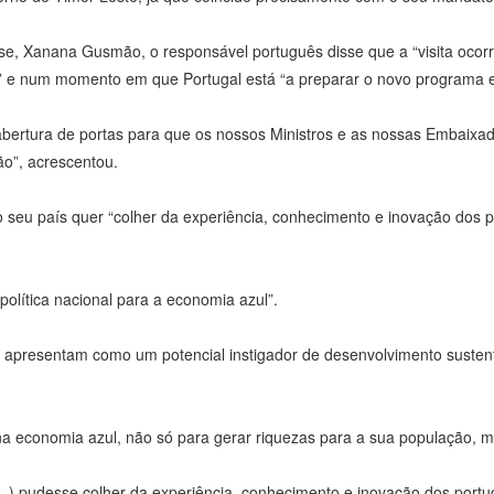
ense, Xanana Gusmão, o responsável português disse que a “visita oc
s” e num momento em que Portugal está “a preparar o novo programa e
abertura de portas para que os nossos Ministros e as nossas Embaixa
o”, acrescentou.
eu país quer “colher da experiência, conhecimento e inovação dos 
lítica nacional para a economia azul”.
e apresentam como um potencial instigador de desenvolvimento sustentá
 economia azul, não só para gerar riquezas para a sua população, ma
…) pudesse colher da experiência, conhecimento e inovação dos port