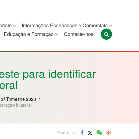
eriais
Informações Económicas e Comerciais
Educação e Formação
Contacte-nos
Portugal
São Tomé e
Timor-Leste
Príncipe
ste para identificar
eral
 3º Trimestre 2023
/
peração bilateral
Share To: