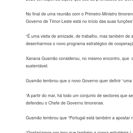
No final de uma reunião com o Primeiro-Ministro timor
Governo de Timor-Leste está no início das suas funçõe
“É uma visita de amizade, de trabalho, mas também de 
desenharmos o novo programa estratégico de cooperaçã
Xanana Gusmão considerou, no mesmo encontro, que o s
sustentável.
Gusmão lembrou que o novo Governo quer definir “uma po
“A partir do mar, há todo um conjunto de sectores que s
defendeu o Chefe de Governo timorense.
Gusmão lembrou que “Portugal está também a apostar na
“Gostaríamos por isso que também a nossa estratégia (