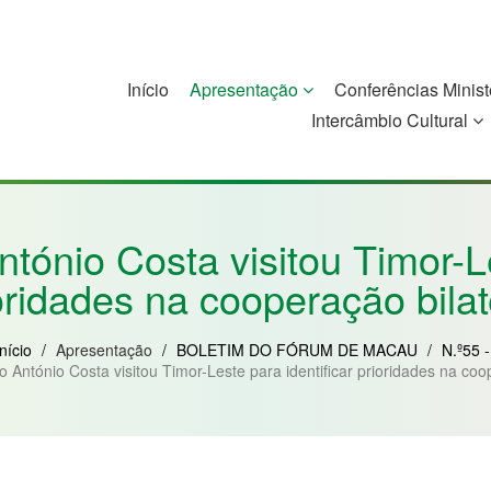
Início
Apresentação
Conferências Minist
Intercâmbio Cultural
China
Guiné-Bissau
Guiné Equatorial
Moçambique
ntónio Costa visitou Timor-Le
oridades na cooperação bilat
Início
/
Apresentação
/
BOLETIM DO FÓRUM DE MACAU
/
N.º55 -
o António Costa visitou Timor-Leste para identificar prioridades na coo